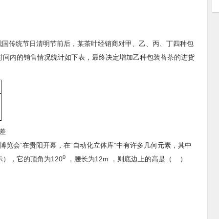
，在我国传统节日清明节前后，某茶叶经销商对甲、乙、丙、丁四种包
时间内的销售情况统计如下表，最终决定增加乙种包装苔茶的进货
）
方差
据产业博览会”在贵阳开幕，在“自动化立体库”中有许多几何元素，其中
0
），它的顶角为120
，腰长为12m ，则底边上的高是（ ）