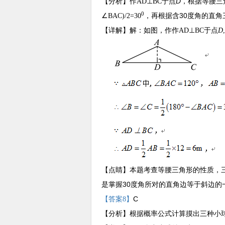
D
【分析】
作
AD⊥BC于点
，根据等腰三
0
30
∠BAC)/2=30
，再根据含
度角的直角
【详解】
解：如图，作
作
AD⊥BC于点
D
,
【点睛】
本题考查等腰三角形的性质，
30
是掌握
度角所对的直角边等于斜边的
C
【答案8】
【分析】
根据概率公式计算摸出三种小