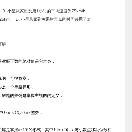
B. 小星从家出发第1小时的平均速度为75km/h
25km D. 小星从家到黄果树景点的时间共用了3h
可解．
是掌握正数的绝对值是它本身．
视图，可得答案．
形是一个等腰梯形，
，解题的关键是掌握主视图的定义．
1≤α＜10,
n
中
为正整数．
n
n
关键是掌握
α×10
的形式，其中
1≤α＜10
，
与小数点移动位数相