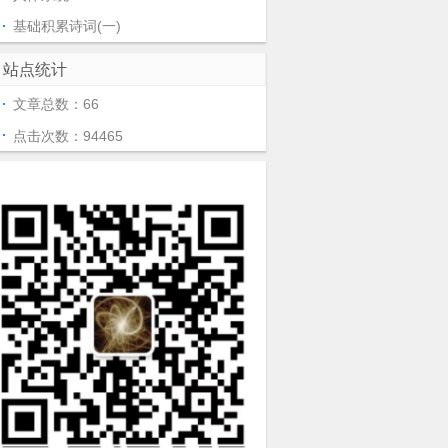
基础积累诗词(一)
站点统计
文章总数：66
点击次数：94465