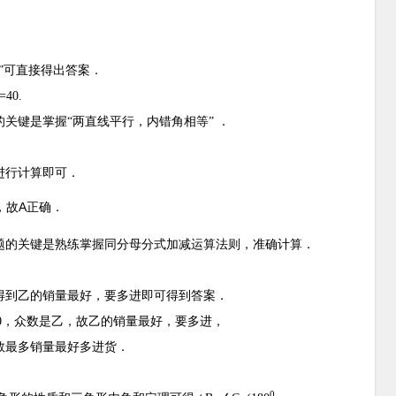
”可直接得出答案．
=40
.
关键是掌握“两直线平行，内错角相等”
．
进行计算即可．
A
，故
正确．
题的关键是熟练掌握同分母分式加减运算法则，准确计算．
得到乙的销量最好，要多进即可得到答案．
>10，众数是乙，
故乙的销量最好，要多进，
数最多销量最好多进货．
0