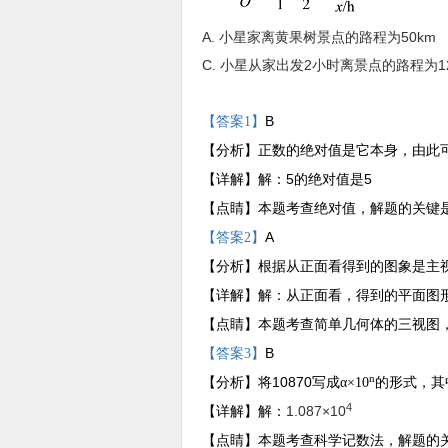
A. 小星家离黄果树景点的路程为50km 
C. 小星从家出发2小时离景点的路程为1
B
【答案1】
【分析】
正数的绝对值是它本身，由此
5
5
【详解】
解：
的绝对值是
【点睛】
本题考查绝对值，解题的关键
A
【答案2】
【分析】
根据从正面看得到的图象是主
【详解】
解：从正面看，得到的平面图
【点睛】
本题考查简单几何体的三视图
B
【答案3】
n
10870
【分析】
将
写成
α×10
的形式，其
4
1.087×10
【详解】
解：
【点睛】
本题考查科学记数法，解题的