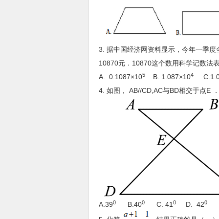
3. 据中国经济网资料显示，今年一季
10870元．10870这个数用科学记数
5
4
A. 0.1087×10
B. 1.087×10
C.1.0
4. 如图， AB//CD,AC与BD相交于点E 
0
0
0
0
A.39
B.40
C. 41
D. 42