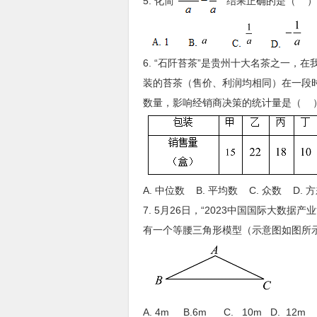
5. 化简
结果正确的是（ ）
6. “石阡苔茶”是贵州十大名茶之一
装的苔茶（售价、利润均相同）在一段
数量，影响经销商决策的统计量是（ 
A. 中位数 B. 平均数 C. 众数 D. 
7. 5月26日，“2023中国国际大数
有一个等腰三角形模型（示意图如图所示
A. 4m B.6m C. 10m D. 12m