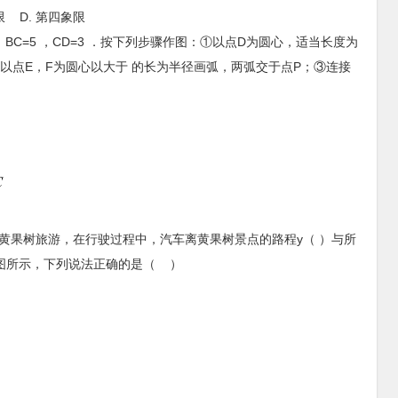
限 D. 第四象限
BC ，BC=5 ，CD=3 ．按下列步骤作图：①以点D为圆心，适当长度为
别以点E，F为圆心以大于 的长为半径画弧，两弧交于点P；③连接
前往黄果树旅游，在行驶过程中，汽车离黄果树景点的路程y（ ）与所
图所示，下列说法正确的是（ ）