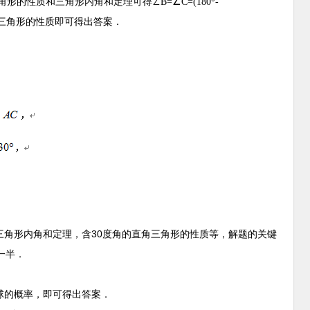
角形的性质和三角形内角和定理可得
∠B=∠C=(180
-
三角形的性质即可得出答案．
30
三角形内角和定理，含
度角的直角三角形的性质等，解题的关键
一半．
球的概率，即可得出答案．