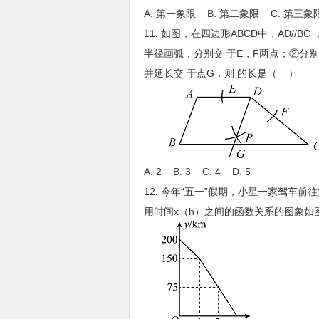
A. 第一象限 B. 第二象限 C. 第三象
11. 如图，在四边形ABCD中，AD//
半径画弧，分别交 于E，F两点；②分
并延长交 于点G．则 的长是（ ）
A. 2 B. 3 C. 4 D. 5
12. 今年“五一”假期，小星一家驾车
用时间x（h）之间的函数关系的图象如