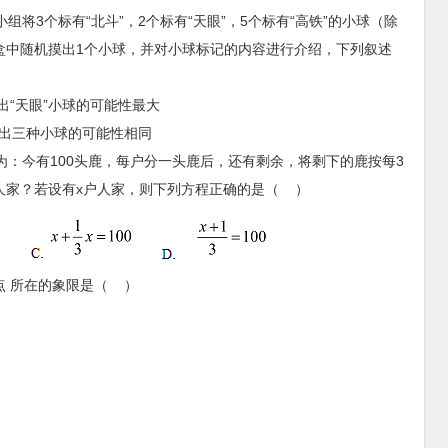
组将3个标有“北斗”，2个标有“天眼”，5个标有“高铁”的小球（除
盒中随机摸出1个小球，并对小球标记的内容进行介绍，下列叙述
摸出“天眼”小球的可能性最大
 摸出三种小球的可能性相同
意为：今有100头鹿，每户分一头鹿后，还有剩余，将剩下的鹿按每3
人家？若设有x户人家，则下列方程正确的是（ ）
则点 所在的象限是（ ）