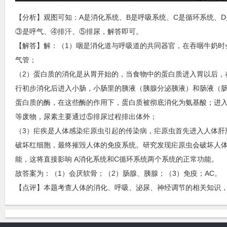
【分析】观图可知：A是消化系统、B是呼吸系统、C是循环系统、
③是呼气、④排汗、⑤排尿，解答即可。
【解答】解：（1）咽是消化道与呼吸道的共同器官，在吞咽牛奶时
气管；
（2）蛋白质的消化是从胃开始的，当食物中的蛋白质进入胃以后，
行初步消化后进入小肠，小肠里的胰液（胰腺分泌胰液）和肠液（
蛋白质的酶，在这些酶的作用下，蛋白质被彻底消化为氨基酸；进
等废物，尿素主要通过⑤排尿过程排出体外；
（3）疟疾是人体感染疟原虫引起的传染病，疟原虫首先进入人体肝
破坏红细胞，最终摧毁人体的免疫系统。研究发现疟原虫会破坏人
能，这将直接影响 A消化系统和C循环系统两个系统的正常功能。
故答案为：（1）会厌软骨；（2）肠腺、胰腺；（3）免疫；AC。
【点评】本题考查人体的消化、呼吸、泌尿、神经调节的相关知识