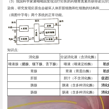
（3）我国科学家屠呦呦因发现治疗疟疾的药物青蒿素而获得诺贝尔
染病，研究发现疟原虫会破坏人体肝脏细胞和红细胞的结构和
（填图中字母）两个系统的正常功能。
知识点:
消化腺
分泌消化液（含消化酶）
唾液腺（
腮腺、颌下腺、舌下腺
）
唾液（唾液淀粉酶）
初
胃腺
胃液（胃蛋白酶）
初
肝脏
胆汁（不含消化酶）
促进
胰腺
胰液（含多种消化酶）
消化
肠腺
肠液（含多种消化酶）
消化